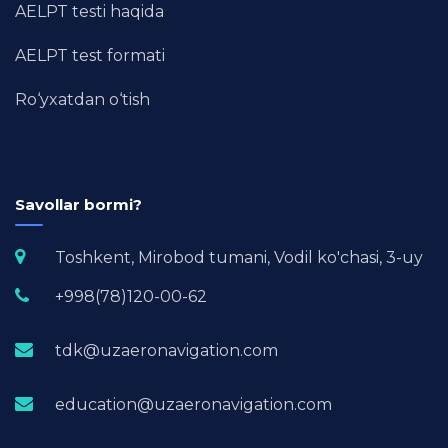
AELPT testi haqida
AELPT test formati
Ro‘yxatdan o‘tish
Savollar bormi?
Toshkent, Mirobod tumani, Vodil ko'chasi, 3-uy
+998(78)120-00-62
tdk@uzaeronavigation.com
education@uzaeronavigation.com