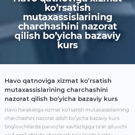
ko’rsatish
mutaxassislarining
charchashini nazorat
qilish bo’yicha bazaviy
kurs
Havo qatnoviga xizmat ko’rsatish
mutaxassislarining charchashini
nazorat qilish bo’yicha bazaviy kurs
Havo harakatiga xizmat ko’rsatish mutaxassislarining
charchashini nazorat qilish bo’yicha bazaviy kurs
tinglovchilarda parvozlar xavfsizligiga ta’sir qiluvchi