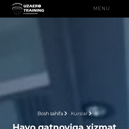
MENU
Bosh sahifa
Kurslar
Havo qatnoviga xizmat