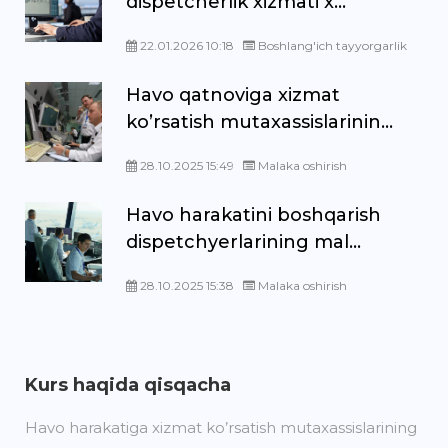
dispetcherlik xizmati x...
22.01.2026 10:18
Boshlang'ich tayyorgarlik
Havo qatnoviga xizmat
ko’rsatish mutaxassislarinin...
28.10.2025 15:49
Malaka oshirish
Havo harakatini boshqarish
dispetchyerlarining mal...
28.10.2025 15:38
Malaka oshirish
Kurs haqida qisqacha
Havo harakatiga xizmat ko’rsatish mutaxassislarining