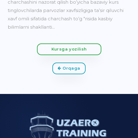
charchashini nazorat qilish bo’yicha bazaviy kurs
tinglovchilarda parvozlar xavfsizligiga ta’sir qiluvchi
xavf omili sifatida charchash to’g "risida kasbiy
bilimlarni shakllanti...
Kursga yozilish
Orqaga