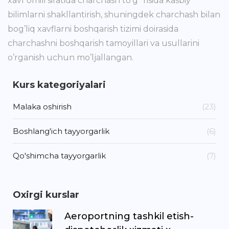
xavf omili sifatida charchash to’g "risida kasbiy
bilimlarni shakllantirish, shuningdek charchash bilan
bog’liq xavflarni boshqarish tizimi doirasida
charchashni boshqarish tamoyillari va usullarini
o’rganish uchun mo’ljallangan.
Kurs kategoriyalari
Malaka oshirish
(23)
Boshlang'ich tayyorgarlik
(6)
Qo'shimcha tayyorgarlik
(7)
Oxirgi kurslar
Aeroportning tashkil etish-